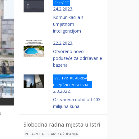
ChatGPT
24.2.2023.
Komunikacija s
umjetnom
inteligencijom
22.2.2023.
Otvoreno novo
poduzeće za održavanje
bazena
SVE TVRTKE ADRISA
USPJEŠNO POSLOVALE
2.3.2022.
Ostvarena dobit od 403
milijuna kuna
u
Slobodna radna mjesta u Istri
PULA-POLA, ISTARSKA ŽUPANIJA