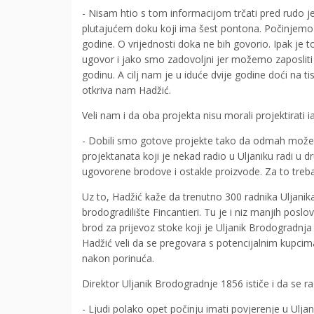
- Nisam htio s tom informacijom trčati pred rudo je
plutajućem doku koji ima šest pontona. Počinjemo ga
godine. O vrijednosti doka ne bih govorio. Ipak je t
ugovor i jako smo zadovoljni jer možemo zaposliti j
godinu. A cilj nam je u iduće dvije godine doći na t
otkriva nam Hadžić.
Veli nam i da oba projekta nisu morali projektirati i
- Dobili smo gotove projekte tako da odmah možemo 
projektanata koji je nekad radio u Uljaniku radi u 
ugovorene brodove i ostakle proizvode. Za to treba 
Uz to, Hadžić kaže da trenutno 300 radnika Uljanika 
brodogradilište Fincantieri. Tu je i niz manjih poslo
brod za prijevoz stoke koji je Uljanik Brodogradnja
Hadžić veli da se pregovara s potencijalnim kupcima
nakon porinuća.
Direktor Uljanik Brodogradnje 1856 ističe i da se ra
- Ljudi polako opet počinju imati povjerenje u Uljan