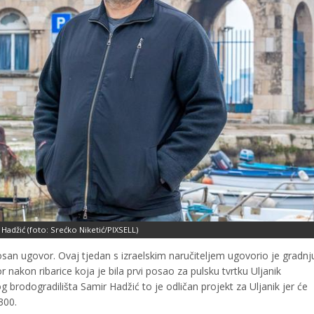
Hadžić (foto: Srećko Niketić/PIXSELL)
osan ugovor. Ovaj tjedan s izraelskim naručiteljem ugovorio je gradnj
nakon ribarice koja je bila prvi posao za pulsku tvrtku Uljanik
brodogradilišta Samir Hadžić to je odličan projekt za Uljanik jer će
300.