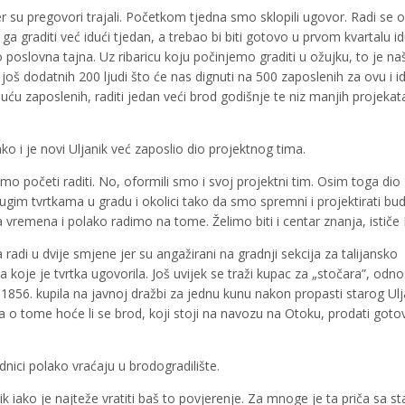
r su pregovori trajali. Početkom tjedna smo sklopili ugovor. Radi se o
 graditi već idući tjedan, a trebao bi biti gotovo u prvom kvartalu i
o poslovna tajna. Uz ribaricu koju počinjemo graditi u ožujku, to je na
oš dodatnih 200 ljudi što će nas dignuti na 500 zaposlenih za ovu i i
isuću zaposlenih, raditi jedan veći brod godišnje te niz manjih projekat
ako i je novi Uljanik već zaposlio dio projektnog tima.
početi raditi. No, oformili smo i svoj projektni tim. Osim toga dio
drugim tvrtkama u gradu i okolici tako da smo spremni i projektirati bu
vremena i polako radimo na tome. Želimo biti i centar znanja, ističe 
radi u dvije smjene jer su angažirani na gradnji sekcija za talijansko
va koje je tvrtka ugovorila. Još uvijek se traži kupac za „stočara”, odn
 1856. kupila na javnoj dražbi za jednu kunu nakon propasti starog Ulj
 o tome hoće li se brod, koji stoji na navozu na Otoku, prodati gotov 
dnici polako vraćaju u brodogradilište.
ik iako je najteže vratiti baš to povjerenje. Za mnoge je ta priča sa st