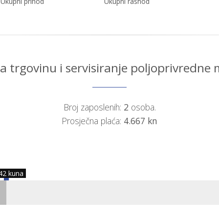
Ukupni prihod
Ukupni rashod
 trgovinu i servisiranje poljoprivredne
Broj zaposlenih:
2
osoba.
Prosječna plaća:
4.667 kn
42 kuna