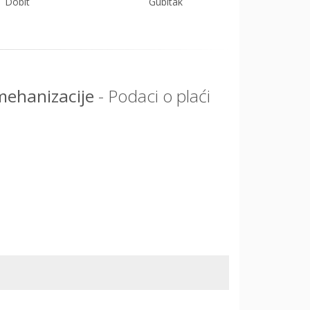
Dobit
Gubitak
 mehanizacije
- Podaci o plaći