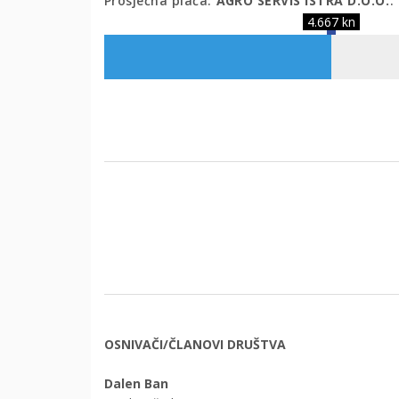
Prosječna plaća:
AGRO SERVIS ISTRA D.O.O.
.
4.667 kn
OSNIVAČI/ČLANOVI DRUŠTVA
Dalen Ban