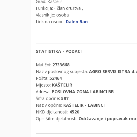
Grad: Kaštelir
Funkcija: - član društva
,
Vlasnik je: osoba
Link na osobu:
Dalen Ban
STATISTIKA - PODACI
Matični:
2733668
Naziv poslovnog subjekta:
AGRO SERVIS ISTRA d.o.
Pošta:
52464
Mjesto:
KAŠTELIR
Adresa:
POSLOVNA ZONA LABINCI BB
Šifra općine:
597
Naziv općine:
KAŠTELIR - LABINCI
NKD djeltanosti:
4520
Opis šifre djelatnosti:
Održavanje i popravak mot