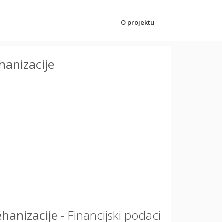
O projektu
hanizacije
ehanizacije
- Financijski podaci