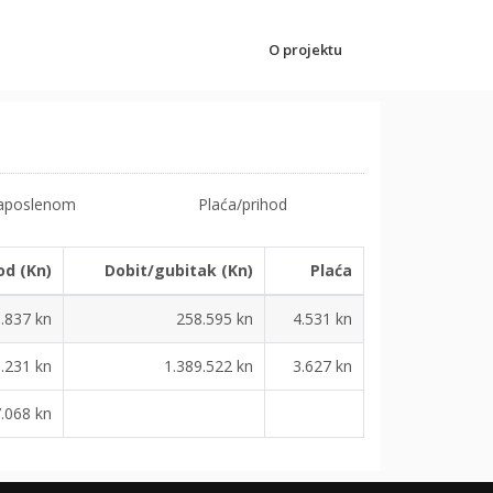
O projektu
zaposlenom
Plaća/prihod
od (Kn)
Dobit/gubitak (Kn)
Plaća
.837 kn
258.595 kn
4.531 kn
.231 kn
1.389.522 kn
3.627 kn
.068 kn