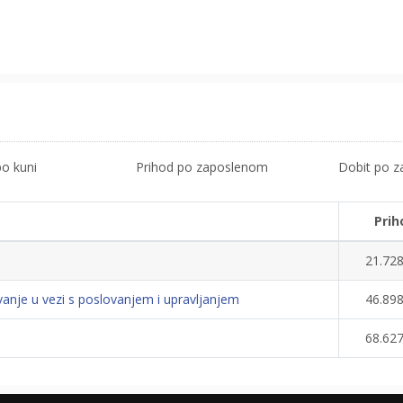
po kuni
Prihod po zaposlenom
Dobit po 
Prih
21.728
nje u vezi s poslovanjem i upravljanjem
46.898
68.627