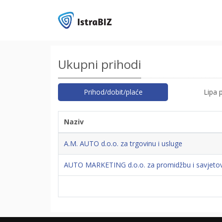
Ukupni prihodi
Prihod/dobit/plaće
Lipa 
Naziv
A.M. AUTO d.o.o. za trgovinu i usluge
AUTO MARKETING d.o.o. za promidžbu i savjetova